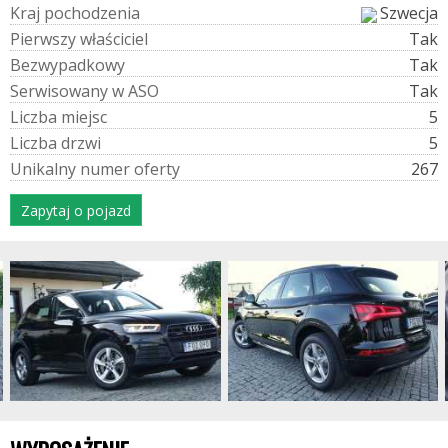
K
r
a
j
p
o
c
h
o
d
z
e
n
i
a
Szwecja
P
i
e
r
w
s
z
y
w
ł
a
ś
c
i
c
i
e
l
Tak
B
e
z
w
y
p
a
d
k
o
w
y
Tak
S
e
r
w
i
s
o
w
a
n
y
w
A
S
O
Tak
L
i
c
z
b
a
m
i
e
j
s
c
5
L
i
c
z
b
a
d
r
z
w
i
5
U
n
i
k
a
l
n
y
n
u
m
e
r
o
f
e
r
t
y
267
Zapytaj o pojazd