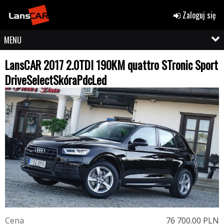
Zaloguj się
MENU
LansCAR 2017 2.0TDI 190KM quattro STronic Sport
DriveSelectSkóraPdcLed
C
e
n
a
76 700.00 PLN