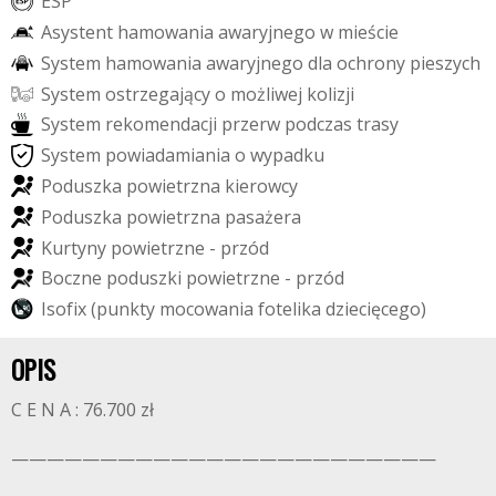
E
S
P
A
s
y
s
t
e
n
t
h
a
m
o
w
a
n
i
a
a
w
a
r
y
j
n
e
g
o
w
m
i
e
ś
c
i
e
S
y
s
t
e
m
h
a
m
o
w
a
n
i
a
a
w
a
r
y
j
n
e
g
o
d
l
a
o
c
h
r
o
n
y
p
i
e
s
z
y
c
h
S
y
s
t
e
m
o
s
t
r
z
e
g
a
j
ą
c
y
o
m
o
ż
l
i
w
e
j
k
o
l
i
z
j
i
S
y
s
t
e
m
r
e
k
o
m
e
n
d
a
c
j
i
p
r
z
e
r
w
p
o
d
c
z
a
s
t
r
a
s
y
S
y
s
t
e
m
p
o
w
i
a
d
a
m
i
a
n
i
a
o
w
y
p
a
d
k
u
P
o
d
u
s
z
k
a
p
o
w
i
e
t
r
z
n
a
k
i
e
r
o
w
c
y
P
o
d
u
s
z
k
a
p
o
w
i
e
t
r
z
n
a
p
a
s
a
ż
e
r
a
K
u
r
t
y
n
y
p
o
w
i
e
t
r
z
n
e
-
p
r
z
ó
d
B
o
c
z
n
e
p
o
d
u
s
z
k
i
p
o
w
i
e
t
r
z
n
e
-
p
r
z
ó
d
I
s
o
f
i
x
(
p
u
n
k
t
y
m
o
c
o
w
a
n
i
a
f
o
t
e
l
i
k
a
d
z
i
e
c
i
ę
c
e
g
o
)
OPIS
C E N A : 76.700 zł
————————————————————————