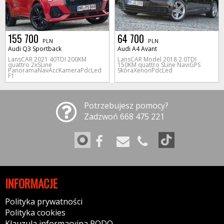
155 700
64 700
PLN
PLN
Audi Q3 Sportback
Audi A4 Avant
LansCAR 2021 40TDI 200KM
LansCAR Model 2018 2.0TDI
quattro 2xSLine
150KM quattro SLine NaviGPS
PanoramaNavAccKameraPdcLed
SkóraXenonPdcLed
F1
Potrzebujesz pomocy?
Zadzwoń 668 475 221
INFORMACJE
Polityka prywatności
Polityka cookies
Klauzula informacyjna RODO