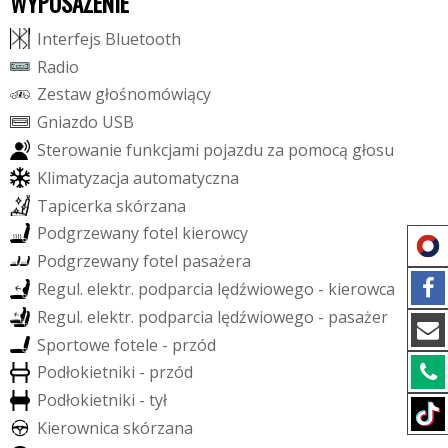
WYPOSAŻENIE
I
n
t
e
r
f
e
j
s
B
l
u
e
t
o
o
t
h
R
a
d
i
o
Z
e
s
t
a
w
g
ł
o
ś
n
o
m
ó
w
i
ą
c
y
G
n
i
a
z
d
o
U
S
B
S
t
e
r
o
w
a
n
i
e
f
u
n
k
c
j
a
m
i
p
o
j
a
z
d
u
z
a
p
o
m
o
c
ą
g
ł
o
s
u
K
l
i
m
a
t
y
z
a
c
j
a
a
u
t
o
m
a
t
y
c
z
n
a
T
a
p
i
c
e
r
k
a
s
k
ó
r
z
a
n
a
P
o
d
g
r
z
e
w
a
n
y
f
o
t
e
l
k
i
e
r
o
w
c
y
P
o
d
g
r
z
e
w
a
n
y
f
o
t
e
l
p
a
s
a
ż
e
r
a
R
e
g
u
l
.
e
l
e
k
t
r
.
p
o
d
p
a
r
c
i
a
l
ę
d
ź
w
i
o
w
e
g
o
-
k
i
e
r
o
w
c
a
R
e
g
u
l
.
e
l
e
k
t
r
.
p
o
d
p
a
r
c
i
a
l
ę
d
ź
w
i
o
w
e
g
o
-
p
a
s
a
ż
e
r
S
p
o
r
t
o
w
e
f
o
t
e
l
e
-
p
r
z
ó
d
P
o
d
ł
o
k
i
e
t
n
i
k
i
-
p
r
z
ó
d
P
o
d
ł
o
k
i
e
t
n
i
k
i
-
t
y
ł
K
i
e
r
o
w
n
i
c
a
s
k
ó
r
z
a
n
a