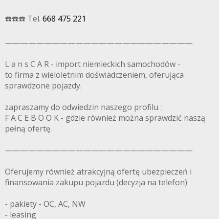
☎️☎️☎️ Tel.
668 475 221
————————————————————————
L a n s C A R - import niemieckich samochodów -
to firma z wieloletnim doświadczeniem, oferująca
sprawdzone pojazdy.
zapraszamy do odwiedzin naszego profilu :
F A C E B O O K - gdzie również można sprawdzić naszą
pełną ofertę.
————————————————————————
Oferujemy również atrakcyjną ofertę ubezpieczeń i
finansowania zakupu pojazdu (decyzja na telefon)
- pakiety - OC, AC, NW
- leasing