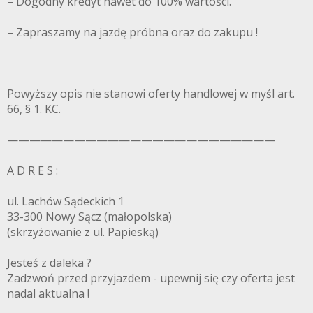
– Dogodny kredyt nawet do 100% wartości.
– Zapraszamy na jazdę próbna oraz do zakupu !
Powyższy opis nie stanowi oferty handlowej w myśl art.
66, § 1. KC.
————————————————————————
A D R E S :
ul. Lachów Sądeckich 1
33-300 Nowy Sącz (małopolska)
(skrzyżowanie z ul. Papieską)
Jesteś z daleka ?
Zadzwoń przed przyjazdem - upewnij się czy oferta jest
nadal aktualna !