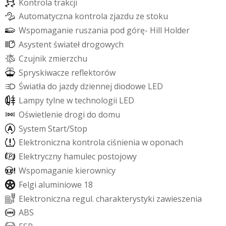
K
o
n
t
r
o
l
a
t
r
a
k
c
j
i
A
u
t
o
m
a
t
y
c
z
n
a
k
o
n
t
r
o
l
a
z
j
a
z
d
u
z
e
s
t
o
k
u
W
s
p
o
m
a
g
a
n
i
e
r
u
s
z
a
n
i
a
p
o
d
g
ó
r
ę
-
H
i
l
l
H
o
l
d
e
r
A
s
y
s
t
e
n
t
ś
w
i
a
t
e
ł
d
r
o
g
o
w
y
c
h
C
z
u
j
n
i
k
z
m
i
e
r
z
c
h
u
S
p
r
y
s
k
i
w
a
c
z
e
r
e
f
e
k
t
o
r
ó
w
Ś
w
i
a
t
ł
a
d
o
j
a
z
d
y
d
z
i
e
n
n
e
j
d
i
o
d
o
w
e
L
E
D
L
a
m
p
y
t
y
l
n
e
w
t
e
c
h
n
o
l
o
g
i
i
L
E
D
O
ś
w
i
e
t
l
e
n
i
e
d
r
o
g
i
d
o
d
o
m
u
S
y
s
t
e
m
S
t
a
r
t
/
S
t
o
p
E
l
e
k
t
r
o
n
i
c
z
n
a
k
o
n
t
r
o
l
a
c
i
ś
n
i
e
n
i
a
w
o
p
o
n
a
c
h
E
l
e
k
t
r
y
c
z
n
y
h
a
m
u
l
e
c
p
o
s
t
o
j
o
w
y
W
s
p
o
m
a
g
a
n
i
e
k
i
e
r
o
w
n
i
c
y
F
e
l
g
i
a
l
u
m
i
n
i
o
w
e
1
8
E
l
e
k
t
r
o
n
i
c
z
n
a
r
e
g
u
l
.
c
h
a
r
a
k
t
e
r
y
s
t
y
k
i
z
a
w
i
e
s
z
e
n
i
a
A
B
S