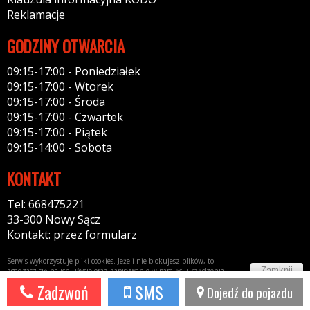
Reklamacje
GODZINY OTWARCIA
09:15-17:00 - Poniedziałek
09:15-17:00 - Wtorek
09:15-17:00 - Środa
09:15-17:00 - Czwartek
09:15-17:00 - Piątek
09:15-14:00 - Sobota
KONTAKT
Tel: 668475221
33-300 Nowy Sącz
Kontakt: przez formularz
Serwis wykorzystuje pliki cookies. Jeżeli nie blokujesz plików, to
Zamknij
zgadzasz się na ich użycie oraz zapisywanie w pamięci urządzenia.
Więcej informacji w
polityce prywatności
Zadzwoń
SMS
Dojedź do pojazdu
Potrzebujesz taki portal?
Napisz do nas!
44fox.com