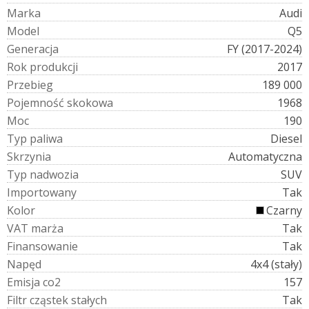
M
a
r
k
a
Audi
M
o
d
e
l
Q5
G
e
n
e
r
a
c
j
a
FY (2017-2024)
R
o
k
p
r
o
d
u
k
c
j
i
2017
P
r
z
e
b
i
e
g
189 000
P
o
j
e
m
n
o
ś
ć
s
k
o
k
o
w
a
1968
M
o
c
190
T
y
p
p
a
l
i
w
a
Diesel
S
k
r
z
y
n
i
a
Automatyczna
T
y
p
n
a
d
w
o
z
i
a
SUV
I
m
p
o
r
t
o
w
a
n
y
Tak
K
o
l
o
r
Czarny
V
A
T
m
a
r
ż
a
Tak
F
i
n
a
n
s
o
w
a
n
i
e
Tak
N
a
p
ę
d
4x4 (stały)
E
m
i
s
j
a
c
o
2
157
F
i
l
t
r
c
z
ą
s
t
e
k
s
t
a
ł
y
c
h
Tak