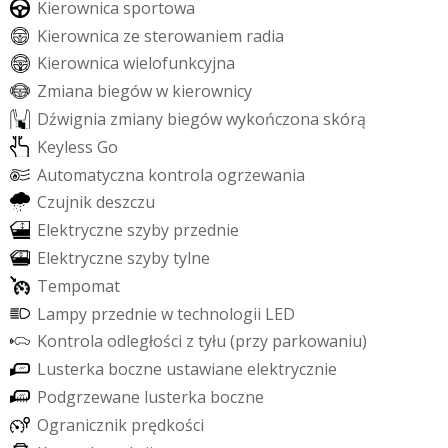
K
i
e
r
o
w
n
i
c
a
s
p
o
r
t
o
w
a
K
i
e
r
o
w
n
i
c
a
z
e
s
t
e
r
o
w
a
n
i
e
m
r
a
d
i
a
K
i
e
r
o
w
n
i
c
a
w
i
e
l
o
f
u
n
k
c
y
j
n
a
Z
m
i
a
n
a
b
i
e
g
ó
w
w
k
i
e
r
o
w
n
i
c
y
D
ź
w
i
g
n
i
a
z
m
i
a
n
y
b
i
e
g
ó
w
w
y
k
o
ń
c
z
o
n
a
s
k
ó
r
ą
K
e
y
l
e
s
s
G
o
A
u
t
o
m
a
t
y
c
z
n
a
k
o
n
t
r
o
l
a
o
g
r
z
e
w
a
n
i
a
C
z
u
j
n
i
k
d
e
s
z
c
z
u
E
l
e
k
t
r
y
c
z
n
e
s
z
y
b
y
p
r
z
e
d
n
i
e
E
l
e
k
t
r
y
c
z
n
e
s
z
y
b
y
t
y
l
n
e
T
e
m
p
o
m
a
t
L
a
m
p
y
p
r
z
e
d
n
i
e
w
t
e
c
h
n
o
l
o
g
i
i
L
E
D
K
o
n
t
r
o
l
a
o
d
l
e
g
ł
o
ś
c
i
z
t
y
ł
u
(
p
r
z
y
p
a
r
k
o
w
a
n
i
u
)
L
u
s
t
e
r
k
a
b
o
c
z
n
e
u
s
t
a
w
i
a
n
e
e
l
e
k
t
r
y
c
z
n
i
e
P
o
d
g
r
z
e
w
a
n
e
l
u
s
t
e
r
k
a
b
o
c
z
n
e
O
g
r
a
n
i
c
z
n
i
k
p
r
ę
d
k
o
ś
c
i