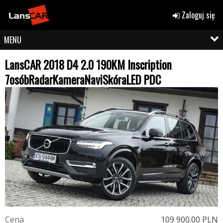
Zaloguj się
MENU
LansCAR 2018 D4 2.0 190KM Inscription
7osóbRadarKameraNaviSkóraLED PDC
C
e
n
a
109 900.00 PLN