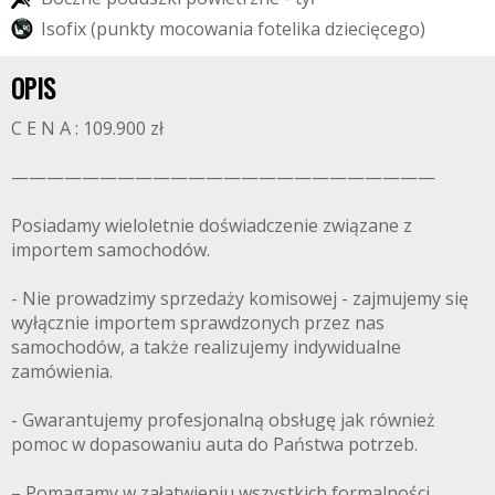
I
s
o
f
i
x
(
p
u
n
k
t
y
m
o
c
o
w
a
n
i
a
f
o
t
e
l
i
k
a
d
z
i
e
c
i
ę
c
e
g
o
)
OPIS
C E N A : 109.900 zł
————————————————————————
Posiadamy wieloletnie doświadczenie związane z
importem samochodów.
- Nie prowadzimy sprzedaży komisowej - zajmujemy się
wyłącznie importem sprawdzonych przez nas
samochodów, a także realizujemy indywidualne
zamówienia.
- Gwarantujemy profesjonalną obsługę jak również
pomoc w dopasowaniu auta do Państwa potrzeb.
– Pomagamy w załatwieniu wszystkich formalności