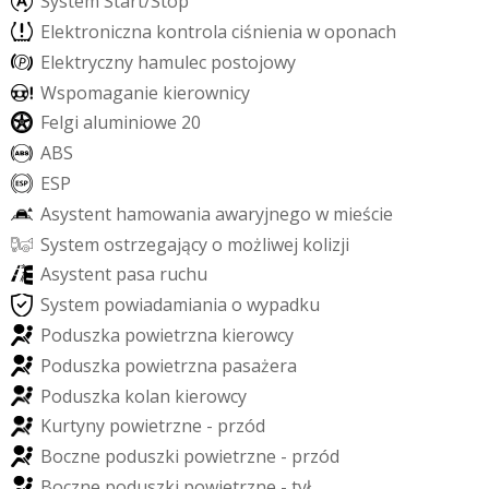
S
y
s
t
e
m
S
t
a
r
t
/
S
t
o
p
E
l
e
k
t
r
o
n
i
c
z
n
a
k
o
n
t
r
o
l
a
c
i
ś
n
i
e
n
i
a
w
o
p
o
n
a
c
h
E
l
e
k
t
r
y
c
z
n
y
h
a
m
u
l
e
c
p
o
s
t
o
j
o
w
y
W
s
p
o
m
a
g
a
n
i
e
k
i
e
r
o
w
n
i
c
y
F
e
l
g
i
a
l
u
m
i
n
i
o
w
e
2
0
A
B
S
E
S
P
A
s
y
s
t
e
n
t
h
a
m
o
w
a
n
i
a
a
w
a
r
y
j
n
e
g
o
w
m
i
e
ś
c
i
e
S
y
s
t
e
m
o
s
t
r
z
e
g
a
j
ą
c
y
o
m
o
ż
l
i
w
e
j
k
o
l
i
z
j
i
A
s
y
s
t
e
n
t
p
a
s
a
r
u
c
h
u
S
y
s
t
e
m
p
o
w
i
a
d
a
m
i
a
n
i
a
o
w
y
p
a
d
k
u
P
o
d
u
s
z
k
a
p
o
w
i
e
t
r
z
n
a
k
i
e
r
o
w
c
y
P
o
d
u
s
z
k
a
p
o
w
i
e
t
r
z
n
a
p
a
s
a
ż
e
r
a
P
o
d
u
s
z
k
a
k
o
l
a
n
k
i
e
r
o
w
c
y
K
u
r
t
y
n
y
p
o
w
i
e
t
r
z
n
e
-
p
r
z
ó
d
B
o
c
z
n
e
p
o
d
u
s
z
k
i
p
o
w
i
e
t
r
z
n
e
-
p
r
z
ó
d
B
o
c
z
n
e
p
o
d
u
s
z
k
i
p
o
w
i
e
t
r
z
n
e
-
t
y
ł