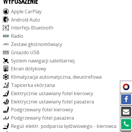
WYPOSAŻENIE
A
p
p
l
e
C
a
r
P
l
a
y
A
n
d
r
o
i
d
A
u
t
o
I
n
t
e
r
f
e
j
s
B
l
u
e
t
o
o
t
h
R
a
d
i
o
Z
e
s
t
a
w
g
ł
o
ś
n
o
m
ó
w
i
ą
c
y
G
n
i
a
z
d
o
U
S
B
S
y
s
t
e
m
n
a
w
i
g
a
c
j
i
s
a
t
e
l
i
t
a
r
n
e
j
E
k
r
a
n
d
o
t
y
k
o
w
y
K
l
i
m
a
t
y
z
a
c
j
a
a
u
t
o
m
a
t
y
c
z
n
a
,
d
w
u
s
t
r
e
f
o
w
a
T
a
p
i
c
e
r
k
a
s
k
ó
r
z
a
n
a
E
l
e
k
t
r
y
c
z
n
i
e
u
s
t
a
w
i
a
n
y
f
o
t
e
l
k
i
e
r
o
w
c
y
E
l
e
k
t
r
y
c
z
n
i
e
u
s
t
a
w
i
a
n
y
f
o
t
e
l
p
a
s
a
ż
e
r
a
P
o
d
g
r
z
e
w
a
n
y
f
o
t
e
l
k
i
e
r
o
w
c
y
P
o
d
g
r
z
e
w
a
n
y
f
o
t
e
l
p
a
s
a
ż
e
r
a
R
e
g
u
l
.
e
l
e
k
t
r
.
p
o
d
p
a
r
c
i
a
l
ę
d
ź
w
i
o
w
e
g
o
-
k
i
e
r
o
w
c
a