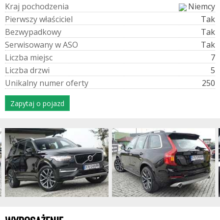
K
r
a
j
p
o
c
h
o
d
z
e
n
i
a
Niemcy
P
i
e
r
w
s
z
y
w
ł
a
ś
c
i
c
i
e
l
Tak
B
e
z
w
y
p
a
d
k
o
w
y
Tak
S
e
r
w
i
s
o
w
a
n
y
w
A
S
O
Tak
L
i
c
z
b
a
m
i
e
j
s
c
7
L
i
c
z
b
a
d
r
z
w
i
5
U
n
i
k
a
l
n
y
n
u
m
e
r
o
f
e
r
t
y
250
Zapytaj o pojazd