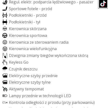
R
e
g
u
l
.
e
l
e
k
t
r
.
p
o
d
p
a
r
c
i
a
l
ę
d
ź
w
i
o
w
e
g
o
-
p
a
s
a
ż
e
r
S
p
o
r
t
o
w
e
f
o
t
e
l
e
-
p
r
z
ó
d
P
o
d
ł
o
k
i
e
t
n
i
k
i
-
p
r
z
ó
d
P
o
d
ł
o
k
i
e
t
n
i
k
i
-
t
y
ł
K
i
e
r
o
w
n
i
c
a
s
k
ó
r
z
a
n
a
K
i
e
r
o
w
n
i
c
a
s
p
o
r
t
o
w
a
K
i
e
r
o
w
n
i
c
a
z
e
s
t
e
r
o
w
a
n
i
e
m
r
a
d
i
a
K
i
e
r
o
w
n
i
c
a
w
i
e
l
o
f
u
n
k
c
y
j
n
a
D
ź
w
i
g
n
i
a
z
m
i
a
n
y
b
i
e
g
ó
w
w
y
k
o
ń
c
z
o
n
a
s
k
ó
r
ą
K
e
y
l
e
s
s
G
o
C
z
u
j
n
i
k
d
e
s
z
c
z
u
E
l
e
k
t
r
y
c
z
n
e
s
z
y
b
y
p
r
z
e
d
n
i
e
E
l
e
k
t
r
y
c
z
n
e
s
z
y
b
y
t
y
l
n
e
A
k
t
y
w
n
y
t
e
m
p
o
m
a
t
L
a
m
p
y
p
r
z
e
d
n
i
e
w
t
e
c
h
n
o
l
o
g
i
i
L
E
D
K
o
n
t
r
o
l
a
o
d
l
e
g
ł
o
ś
c
i
z
p
r
z
o
d
u
(
p
r
z
y
p
a
r
k
o
w
a
n
i
u
)