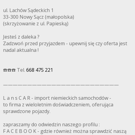
ul. Lachów Sądeckich 1
33-300 Nowy Sącz (małopolska)
(skrzyżowanie z ul. Papieską)
Jesteś z daleka ?
Zadzwoń przed przyjazdem - upewnij się czy oferta jest
nadal aktualna !
☎️☎️☎️ Tel.
668 475 221
————————————————————————
L a n s C A R - import niemieckich samochodów -
to firma z wieloletnim doświadczeniem, oferująca
sprawdzone pojazdy.
zapraszamy do odwiedzin naszego profilu :
F A C E B O O K - gdzie również można sprawdzić naszą