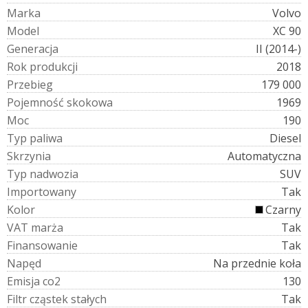
M
a
r
k
a
Volvo
M
o
d
e
l
XC 90
G
e
n
e
r
a
c
j
a
II (2014-)
R
o
k
p
r
o
d
u
k
c
j
i
2018
P
r
z
e
b
i
e
g
179 000
P
o
j
e
m
n
o
ś
ć
s
k
o
k
o
w
a
1969
M
o
c
190
T
y
p
p
a
l
i
w
a
Diesel
S
k
r
z
y
n
i
a
Automatyczna
T
y
p
n
a
d
w
o
z
i
a
SUV
I
m
p
o
r
t
o
w
a
n
y
Tak
K
o
l
o
r
Czarny
V
A
T
m
a
r
ż
a
Tak
F
i
n
a
n
s
o
w
a
n
i
e
Tak
N
a
p
ę
d
Na przednie koła
E
m
i
s
j
a
c
o
2
130
F
i
l
t
r
c
z
ą
s
t
e
k
s
t
a
ł
y
c
h
Tak