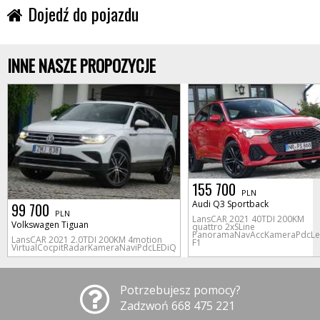
Dojedź do pojazdu
INNE NASZE PROPOZYCJE
155 700
PLN
Audi Q3 Sportback
99 700
PLN
LansCAR 2021 40TDI 200KM
Volkswagen Tiguan
quattro 2xSLine
PanoramaNavAccKameraPdcL
LansCAR 2021 2.0TDI 200KM 4motion
F1
VirtualCocpitRadarKameraNaviPdcLEDiQ
Potrzebujesz pomocy?
Zadzwoń 668 475 221