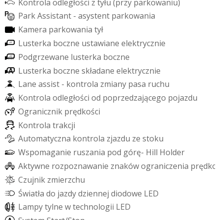
K
o
n
t
r
o
l
a
o
d
l
e
g
ł
o
ś
c
i
z
t
y
ł
u
(
p
r
z
y
p
a
r
k
o
w
a
n
i
u
)
P
a
r
k
A
s
s
i
s
t
a
n
t
-
a
s
y
s
t
e
n
t
p
a
r
k
o
w
a
n
i
a
K
a
m
e
r
a
p
a
r
k
o
w
a
n
i
a
t
y
ł
L
u
s
t
e
r
k
a
b
o
c
z
n
e
u
s
t
a
w
i
a
n
e
e
l
e
k
t
r
y
c
z
n
i
e
P
o
d
g
r
z
e
w
a
n
e
l
u
s
t
e
r
k
a
b
o
c
z
n
e
L
u
s
t
e
r
k
a
b
o
c
z
n
e
s
k
ł
a
d
a
n
e
e
l
e
k
t
r
y
c
z
n
i
e
L
a
n
e
a
s
s
i
s
t
-
k
o
n
t
r
o
l
a
z
m
i
a
n
y
p
a
s
a
r
u
c
h
u
K
o
n
t
r
o
l
a
o
d
l
e
g
ł
o
ś
c
i
o
d
p
o
p
r
z
e
d
z
a
j
ą
c
e
g
o
p
o
j
a
z
d
u
O
g
r
a
n
i
c
z
n
i
k
p
r
ę
d
k
o
ś
c
i
K
o
n
t
r
o
l
a
t
r
a
k
c
j
i
A
u
t
o
m
a
t
y
c
z
n
a
k
o
n
t
r
o
l
a
z
j
a
z
d
u
z
e
s
t
o
k
u
W
s
p
o
m
a
g
a
n
i
e
r
u
s
z
a
n
i
a
p
o
d
g
ó
r
ę
-
H
i
l
l
H
o
l
d
e
r
A
k
t
y
w
n
e
r
o
z
p
o
z
n
a
w
a
n
i
e
z
n
a
k
ó
w
o
g
r
a
n
i
c
z
e
n
i
a
p
r
ę
d
k
o
C
z
u
j
n
i
k
z
m
i
e
r
z
c
h
u
Ś
w
i
a
t
ł
a
d
o
j
a
z
d
y
d
z
i
e
n
n
e
j
d
i
o
d
o
w
e
L
E
D
L
a
m
p
y
t
y
l
n
e
w
t
e
c
h
n
o
l
o
g
i
i
L
E
D