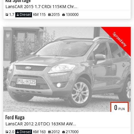
LansCAR 2015 1.7 CRDi 115KM ChromLED Alu17''
1.7
Diesel
KM 115
2015
130000
Sprzedany
0
PLN
Ford Kuga
LansCAR 2012 2.0TDCi 163KM AWD TitaniumS PanoramaNavKameraXenonLED PDC
2.0
Diesel
KM 163
2012
217000