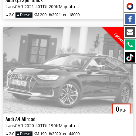
LansCAR 2021 40TDI 200KM quattro 2xSLine Kamera360stAccBangOlufsenNavi
2.0
Diesel
KM 200
2021
118000
Sprzedany
0
PLN
Audi A4 Allroad
LansCAR 2020 40TDI 190KM quattro Allroad MatrixRadarKameraPanoramaNavi
2.0
Diesel
KM 190
2020
144000