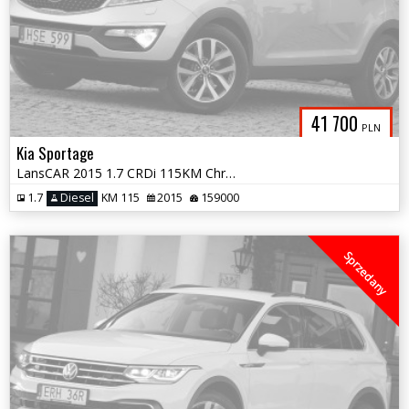
41 700
PLN
Kia Sportage
LansCAR 2015 1.7 CRDi 115KM ChromXenonLED PDC Alu17''
1.7
Diesel
KM 115
2015
159000
Sprzedany