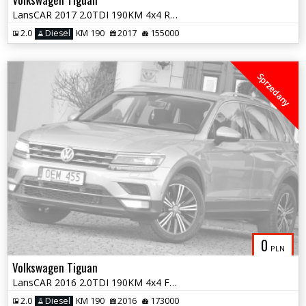
LansCAR 2017 2.0TDI 190KM 4x4 RLineRadarKameraDynAudioNaviSkóraHUD PDC
2.0
Diesel
KM 190
2017
155000
Sprzedany
0
PLN
Volkswagen Tiguan
LansCAR 2016 2.0TDI 190KM 4x4 F1 RadarKameraVirtualCocpitWebastoPdcLed
2.0
Diesel
KM 190
2016
173000