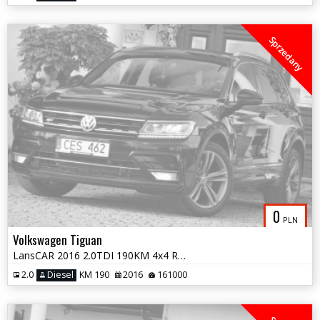
Sprzedany
0
PLN
Volkswagen Tiguan
LansCAR 2016 2.0TDI 190KM 4x4 RLine NaviVirtualCocpitRadarKameraPdcLED
2.0
Diesel
KM 190
2016
161000