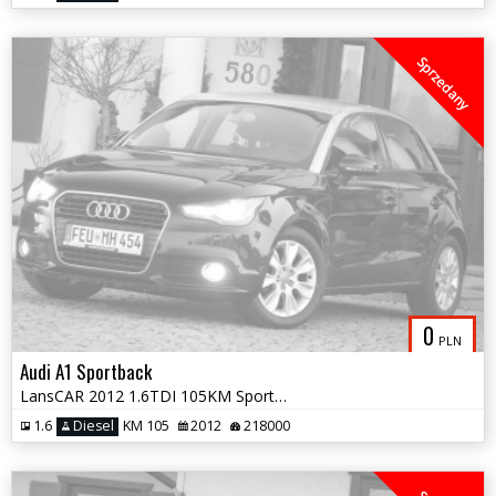
Sprzedany
0
PLN
Audi A1 Sportback
LansCAR 2012 1.6TDI 105KM Sport NaviGPS Skóra BiXenon LED PDC
1.6
Diesel
KM 105
2012
218000