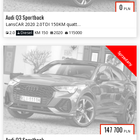
0
PLN
Audi Q3 Sportback
LansCAR 2020 2.0TDI 150KM quattro SLine VirtualCocpitSkóraNavKameraLED
2.0
Diesel
KM 150
2020
115000
Sprzedany
147 700
PLN
Audi Q3 Sportback