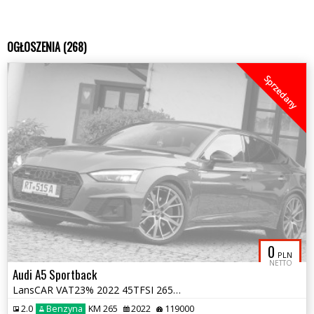
OGŁOSZENIA (268)
Sprzedany
0
PLN
NETTO
Audi A5 Sportback
LansCAR VAT23% 2022 45TFSI 265KM quattro Competition MatrixKamera360st
2.0
Benzyna
KM 265
2022
119000