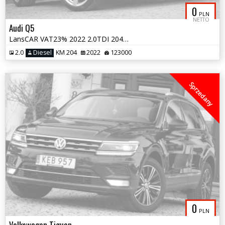
0
PLN
NETTO
Audi Q5
LansCAR VAT23% 2022 2.0TDI 204KM quattro SLineKameraSkóraWebastoPdcLed
2.0
Diesel
KM 204
2022
123000
Sprzedany
0
PLN
Volkswagen Tiguan