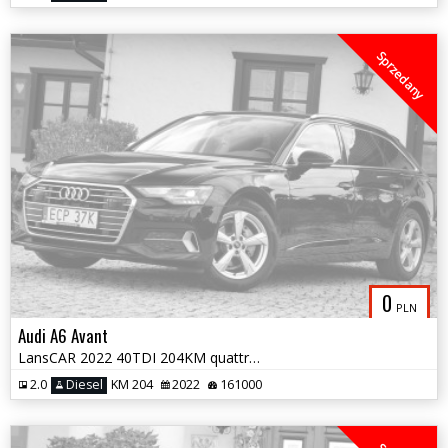
Sprzedany
0
PLN
Audi A6 Avant
LansCAR 2022 40TDI 204KM quattro STronic AccKameraNaviWebastoPdcLed F1
2.0
Diesel
KM 204
2022
161000