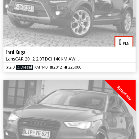
0
PLN
Ford Kuga
LansCAR 2012 2.0TDCi 140KM AWD TitaniumS PanoramaNavKameraSkóraLED PDC
2.0
Diesel
KM 140
2012
225000
Sprzedany