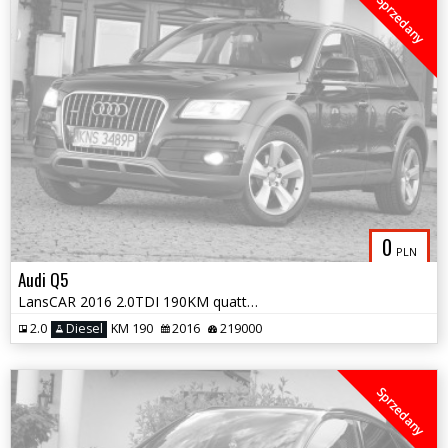
Sprzedany
0
PLN
Audi Q5
LansCAR 2016 2.0TDI 190KM quattro exclusive S Tronic SkóraChromLED PDC
2.0
Diesel
KM 190
2016
219000
Sprzedany