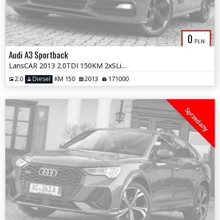
0
PLN
Audi A3 Sportback
LansCAR 2013 2.0TDI 150KM 2xSLine RadarNavSkóraDriveSelectXenonLED PDC
2.0
Diesel
KM 150
2013
171000
Sprzedany