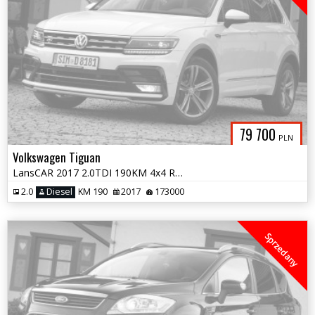
79 700
PLN
Volkswagen Tiguan
LansCAR 2017 2.0TDI 190KM 4x4 RLine RadarKameraNaviVirtualCocpitPdcLED
2.0
Diesel
KM 190
2017
173000
Sprzedany