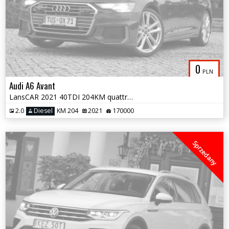
0
PLN
Audi A6 Avant
LansCAR 2021 40TDI 204KM quattro 2xSLine RadarKameraNaviSkóraPdcLed F1
2.0
Diesel
KM 204
2021
170000
Sprzedany