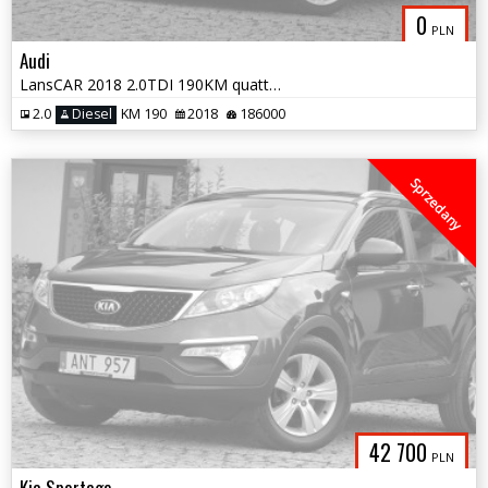
0
PLN
Audi
LansCAR 2018 2.0TDI 190KM quattro SportSTronicDriveSelectWebastoPdcLed
2.0
Diesel
KM 190
2018
186000
Sprzedany
42 700
PLN
Kia Sportage