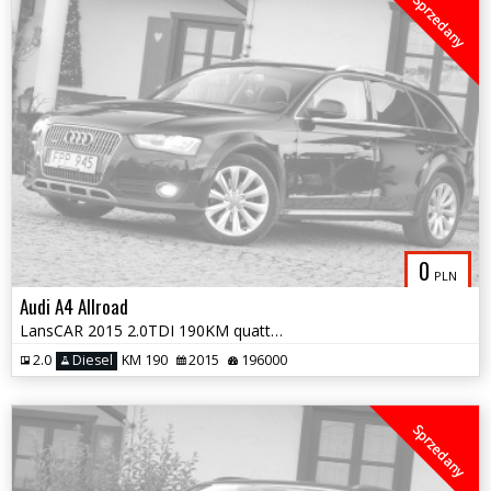
Sprzedany
0
PLN
Audi A4 Allroad
LansCAR 2015 2.0TDI 190KM quattro Allroad Sport NavWebestoXenonLED PDC
2.0
Diesel
KM 190
2015
196000
Sprzedany