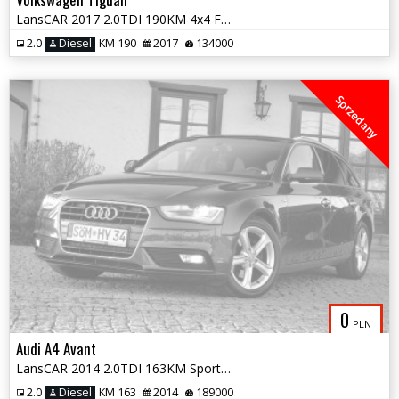
LansCAR 2017 2.0TDI 190KM 4x4 F1 RadarKameraVirtualCocpitWebastoPdcLed
2.0
Diesel
KM 190
2017
134000
Sprzedany
0
PLN
Audi A4 Avant
LansCAR 2014 2.0TDI 163KM Sport SkóraChromXenonLED PDC
2.0
Diesel
KM 163
2014
189000