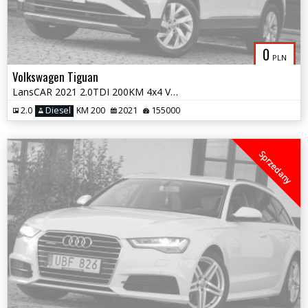
0
PLN
Volkswagen Tiguan
LansCAR 2021 2.0TDI 200KM 4x4 VirtualCocpitAmbienteRadarKameraPdcLEDiQ
2.0
Diesel
KM 200
2021
155000
Sprzedany