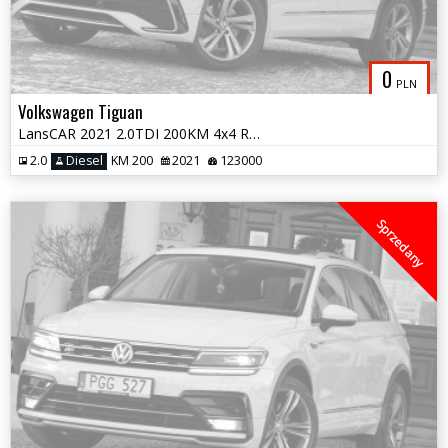
0
PLN
Volkswagen Tiguan
LansCAR 2021 2.0TDI 200KM 4x4 RLine RadarKameraF1VirtualCocpitPdcLEDiQ
2.0
Diesel
KM 200
2021
123000
Sprzedany