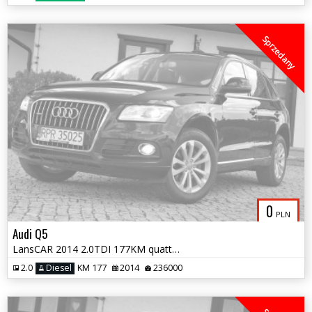
Sprzedany
0
PLN
Audi Q5
LansCAR 2014 2.0TDI 177KM quattro Sport STronic SkóraChromXenonLED PDC
2.0
Diesel
KM 177
2014
236000