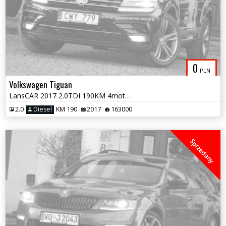
0
PLN
Volkswagen Tiguan
LansCAR 2017 2.0TDI 190KM 4motion RLine RadarVirtualCocpitKameraPdcLED
2.0
Diesel
KM 190
2017
163000
Sprzedany