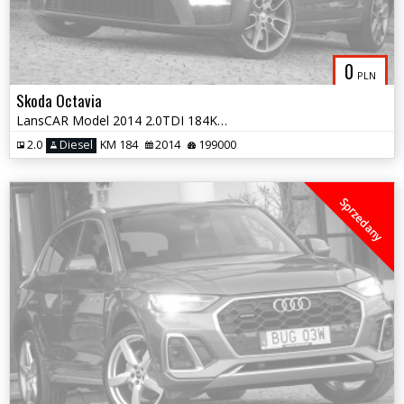
0
PLN
Skoda Octavia
LansCAR Model 2014 2.0TDI 184KM VRS Sport Skóra BiXenon NavGPS LED PDC
2.0
Diesel
KM 184
2014
199000
Sprzedany