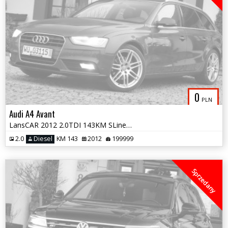
0
PLN
Audi A4 Avant
LansCAR 2012 2.0TDI 143KM SLine NaviGPS Skóra Chrom BiXenon LED
2.0
Diesel
KM 143
2012
199999
Sprzedany