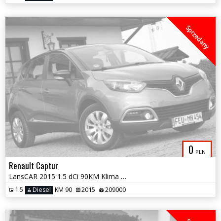
Sprzedany
0
PLN
Renault Captur
LansCAR 2015 1.5 dCi 90KM Klima NaviGPS LED PDC Alu16''
1.5
Diesel
KM 90
2015
209000