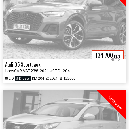
134 700
PLN
NETTO
Audi Q5 Sportback
LansCAR VAT23% 2021 40TDI 204KM quattro SLineMatrixRadarNavKameraSkóra
2.0
Diesel
KM 204
2021
125000
Sprzedany