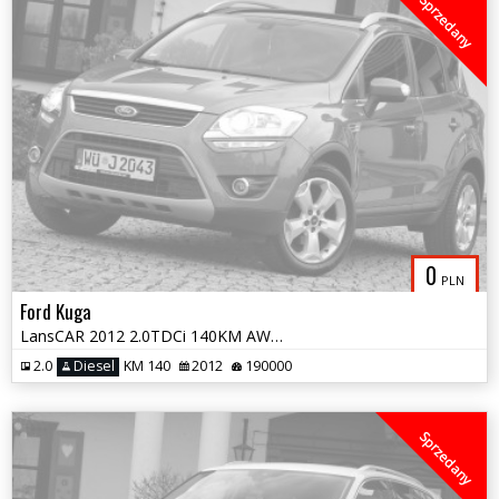
Sprzedany
0
PLN
Ford Kuga
LansCAR 2012 2.0TDCi 140KM AWD TitaniumS PanoramaNavKameraXenonLED PDC
2.0
Diesel
KM 140
2012
190000
Sprzedany