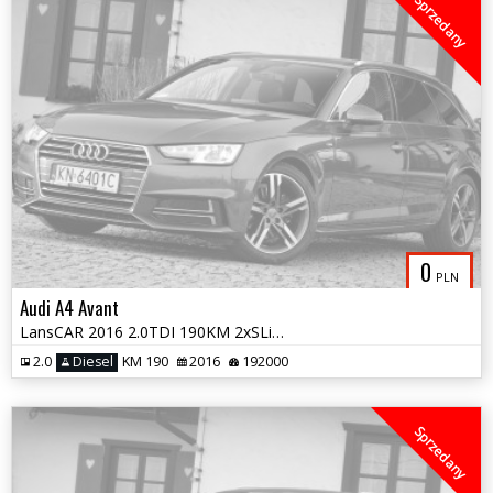
Sprzedany
0
PLN
Audi A4 Avant
LansCAR 2016 2.0TDI 190KM 2xSLine BangOlufsenNaviVirtualCocpit LED PDC
2.0
Diesel
KM 190
2016
192000
Sprzedany