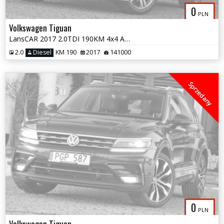
0
PLN
Volkswagen Tiguan
LansCAR 2017 2.0TDI 190KM 4x4 AccPanoramaKameraVirtualCocpitWebastoLED
2.0
Diesel
KM 190
2017
141000
Sprzedany
0
PLN
Volkswagen Tiguan