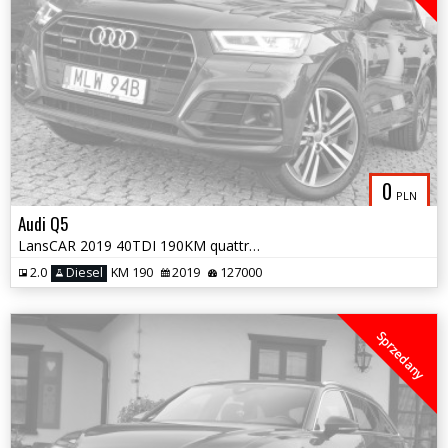
0
PLN
Audi Q5
LansCAR 2019 40TDI 190KM quattro SLine MatrixRadarNaviWebastoPdcLed F1
2.0
Diesel
KM 190
2019
127000
Sprzedany