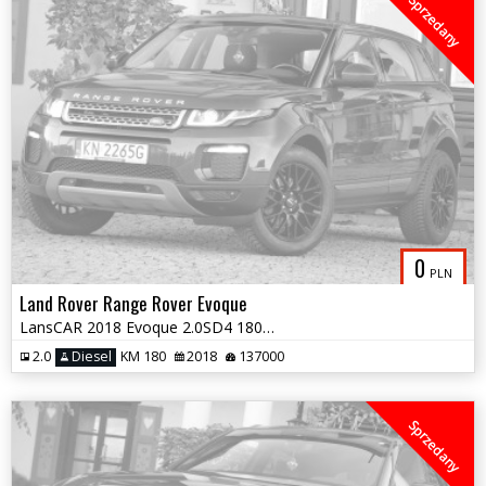
Sprzedany
0
PLN
Land Rover Range Rover Evoque
LansCAR 2018 Evoque 2.0SD4 180KM Dynamic NaviSkóraKameraXenonPdcLed F1
2.0
Diesel
KM 180
2018
137000
Sprzedany